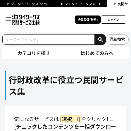
ジチタイワークス.com
ジチタイワークスWEB
民間サ
会員登録(無料)
ログイン
詳細検索
カテゴリを探す
はじめての方へ
行財政改革に役立つ民間サービ
行財政改革に役立つ民間サービ
ス集
気になるサービスは
[選択 □]
をクリックし、
[チェックしたコンテンツを一括ダウンロー