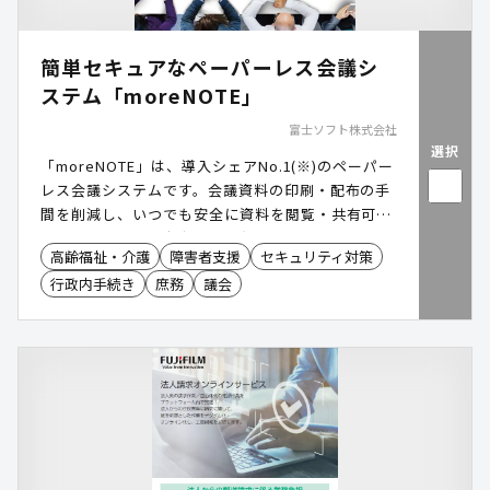
簡単セキュアなペーパーレス会議シ
ステム「moreNOTE」
富士ソフト株式会社
選択
「moreNOTE」は、導入シェアNo.1(※)のペーパー
レス会議システムです。会議資料の印刷・配布の手
間を削減し、いつでも安全に資料を閲覧・共有可能
にします。議会・庁内会議・各種審査会などで幅広
高齢福祉・介護
障害者支援
セキュリティ対策
くご活用いただいています。 ※出典：ITR「ITR
行政内手続き
庶務
議会
Market View：ユニファイド・エンドポイント管理
市場2023」会議用途モバイルコンテンツ管理市場：
ベンダー別売上金額シェア（2017～2023年度予
測）