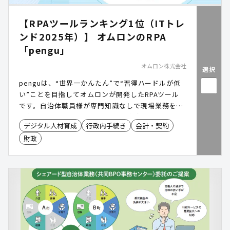
【RPAツールランキング1位（ITトレ
ンド2025年）】 オムロンのRPA
「pengu」
オムロン株式会社
選択
penguは、“世界一かんたん”で“習得ハードルが低
い”ことを目指してオムロンが開発したRPAツール
です。自治体職員様が専門知識なしで現場業務を自
動化できるよう、マンツーマンの育成プログラムも
デジタル人材育成
行政内手続き
会計・契約
用意。業務効率化・人材育成・コスト削減を同時に
財政
実現します。