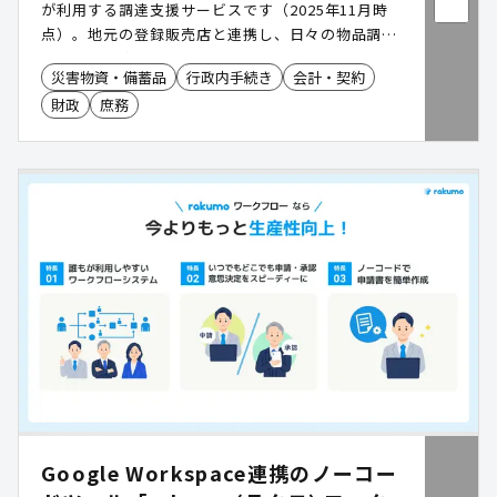
が利用する調達支援サービスです（2025年11月時
点）。​地元の登録販売店と連携し、日々の物品調
達・管理業務を効率化。専用のWEBサイトやカタロ
災害物資・備蓄品
行政内手続き
会計・契約
グ冊子を通じて簡単に選定・発注できます。
財政
庶務
Google Workspace連携のノーコー