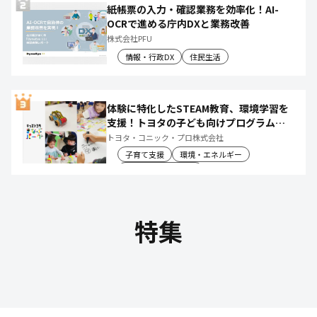
紙帳票の入力・確認業務を効率化！AI-
OCRで進める庁内DXと業務改善
株式会社PFU
情報・行政DX
住民生活
体験に特化したSTEAM教育、環境学習を
支援！トヨタの子ども向けプログラムで
社会や将来について楽しく学べる体験機
トヨタ・コニック・プロ株式会社
会を創出
子育て支援
環境・エネルギー
教育文化・スポーツ
特集