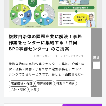
複数自治体の課題を共に解決！事務
作業をセンターに集約する「共同
BPO事務センター」のご提案
日本ビジネスデータープロセシングセンター
選択
複数自治体の事務作業をセンターに集約。介護・国
保・税務・障害・子育てなど定型事務をアウトソー
シングできるサービスです。島しょ・山間部など人
員確保が難しい自治体でも、持続可能な行政経営基
高齢福祉・介護
障害者支援
行政内手続き
盤の確立と、住民サービスの更なる向上を目指しま
会計・契約
財政
す。