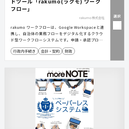
ドツール「rakumo(ラクモ) ワーク
フロー」
選択
rakumo 株式会社
rakumo ワークフローは、Google Workspaceと連
携し、自治体の業務フローをデジタル化するクラウ
ド型ワークフローシステムです。申請・承認プロセ
スを効率化し、紙ベースの業務を削減。ノーコード
行政内手続き
会計・契約
財政
で申請書作成が可能で、スマホ・タブレット対応に
より、場所を問わずスムーズな業務運営を実現しま
す。