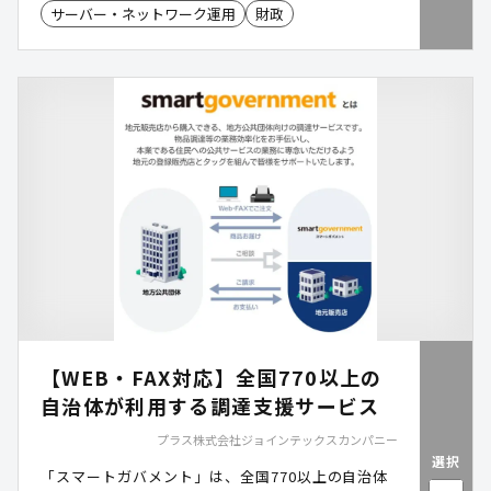
サーバー・ネットワーク運用
財政
日本語対応のシンプルなダッシュボードにより、ク
ラウド運用部門以外でも使いやすいのが特徴です。
【WEB・FAX対応】全国770以上の
自治体が利用する調達支援サービス
プラス株式会社ジョインテックスカンパニー
選択
「スマートガバメント」は、全国770以上の自治体