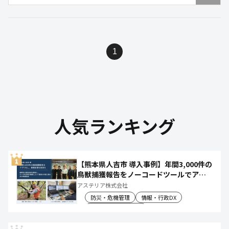
1
人気ランキング
【熊本県人吉市 導入事例】年間3,000件の
鳥獣捕獲報告をノーコードツールでアプ
リ化し、月50時間の庁内作業を削減
アステリア株式会社
防災・危機管理
情報・行政DX
産業振興・農林水産