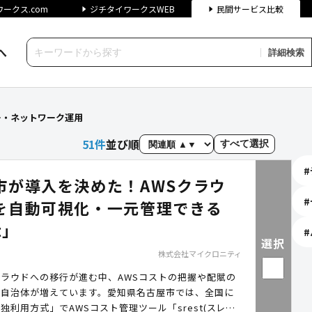
ークス.com
ジチタイワークスWEB
民間サービス比較
へ
詳細検索
】に関する検索結果（自治体向
ー・ネットワーク運用
51
件
並び順
すべて選択
#
市が導入を決めた！AWSクラウ
#
を自動可視化・一元管理できる
t」
#
選択
株式会社マイクロニティ
ラウドへの移行が進む中、AWSコストの把握や配賦の
む自治体が増えています。愛知県名古屋市では、全国に
独利用方式」でAWSコスト管理ツール「srest(スレス