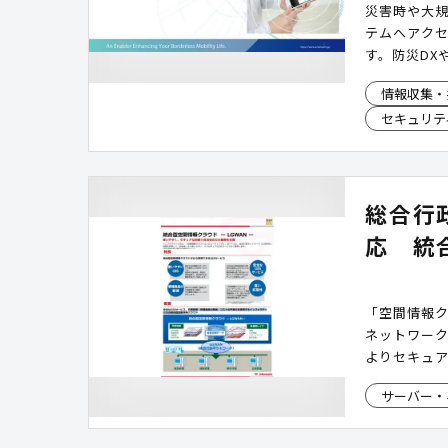
災害時や大
テムへアク
す。防災DX
ービスや災
情報収集・
ベリーpro
セキュリテ
別回線へ切
災害時のバッ
本資料では
れる通信BC
総合行
応 統
「空間情報ク
ネットワーク
よりセキュア
サーバー・