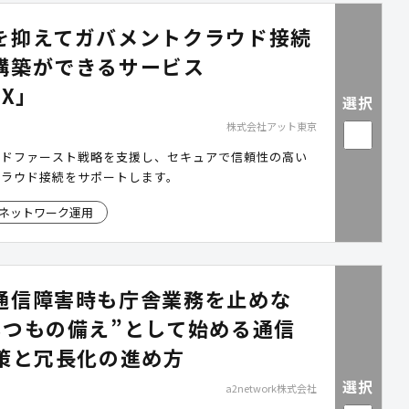
した業務効率化のポイントを確認できます。
を抑えてガバメントクラウド接続
構築ができるサービス
eX」
選択
株式会社アット東京
ウドファースト戦略を支援し、セキュアで信頼性の高い
クラウド接続をサポートします。
ネットワーク運用
通信障害時も庁舎業務を止めな
いつもの備え”として始める通信
対策と冗長化の進め方
選択
a2network株式会社