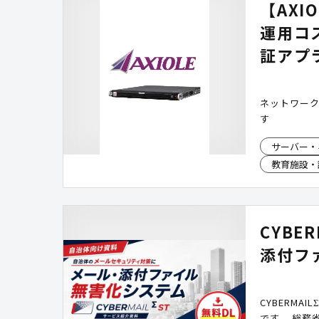
【AXI
運用コ
証アプラ
ネットワー
す
サーバー・
教育施設・
CYBE
添付フ
CYBERM
です。 総務