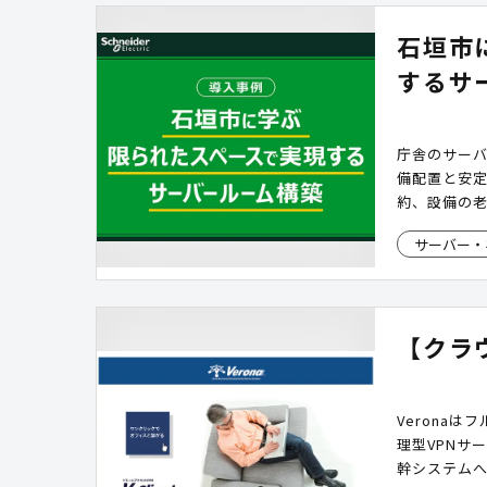
石垣市
するサ
庁舎のサー
備配置と安
約、設備の
せん。シュ
サーバー・
ョンは、ラ
を一体的に
資料では、
スでも効率
【クラウ
します。
Verona
理型VPNサ
幹システム