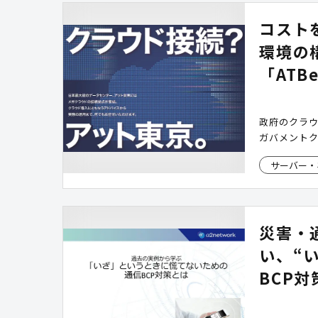
モ)」を活用
コスト
環境の
「ATB
政府のクラ
ガバメント
サーバー・
災害・
い、“
BCP