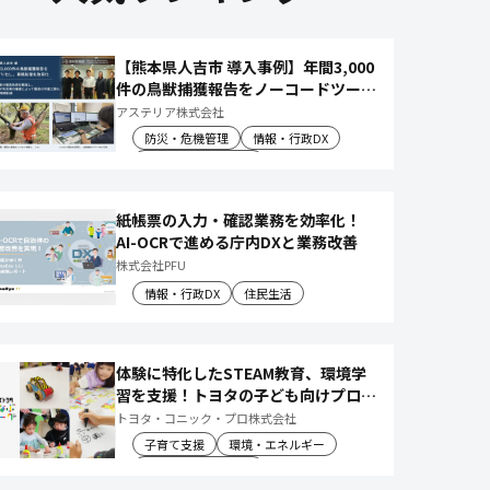
【熊本県人吉市 導入事例】年間3,000
件の鳥獣捕獲報告をノーコードツール
でアプリ化し、月50時間の庁内作業
アステリア株式会社
を削減
防災・危機管理
情報・行政DX
産業振興・農林水産
紙帳票の入力・確認業務を効率化！
AI-OCRで進める庁内DXと業務改善
株式会社PFU
情報・行政DX
住民生活
体験に特化したSTEAM教育、環境学
習を支援！トヨタの子ども向けプログ
ラムで 社会や将来について楽しく学
トヨタ・コニック・プロ株式会社
べる体験機会を創出
子育て支援
環境・エネルギー
教育文化・スポーツ