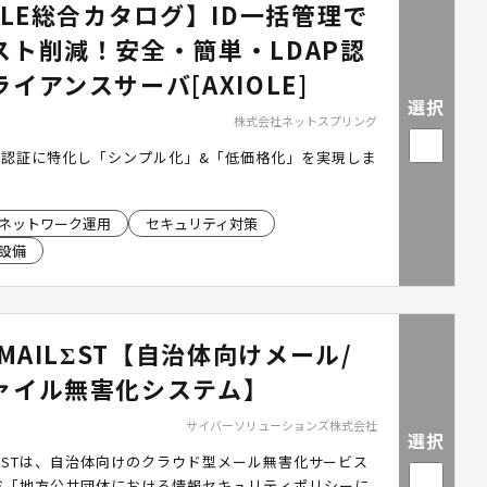
OLE総合カタログ】ID一括管理で
スト削減！安全・簡単・LDAP認
イアンスサーバ[AXIOLE]
選択
株式会社ネットスプリング
ク認証に特化し「シンプル化」&「低価格化」を実現しま
ネットワーク運用
セキュリティ対策
設備
RMAILΣST【自治体向けメール/
ァイル無害化システム】
サイバーソリューションズ株式会社
選択
AILΣSTは、自治体向けのクラウド型メール無害化サービス
省「地方公共団体における情報セキュリティポリシーに