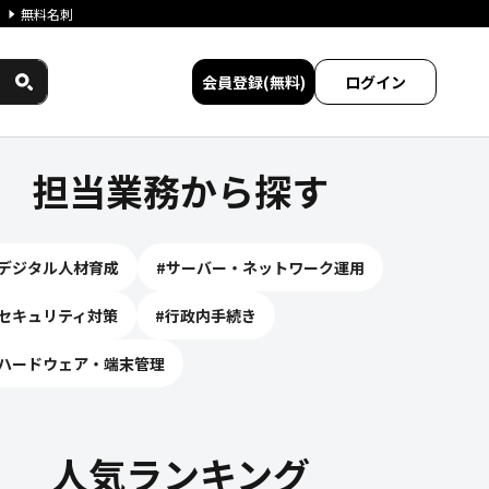
無料名刺
会員登録(無料)
ログイン
けサービス）｜ジチタイワーク
担当業務から探す
デジタル人材育成
#
サーバー・ネットワーク運用
セキュリティ対策
#
行政内手続き
ハードウェア・端末管理
人気ランキング