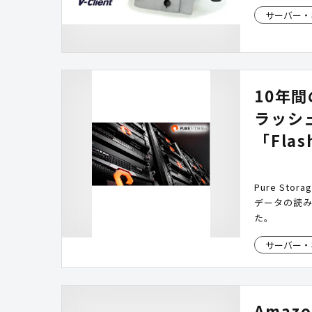
サーバー・
10年
ラッシュ
「Fla
Pure St
データの読
た。
サーバー・
Amaz