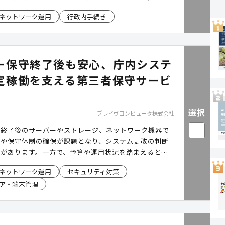
。複数部局にまたがるクラウド利用状況を一元化し、請
ネットワーク運用
行政内手続き
務を効率化しました。自治体のクラウド運用負担を軽減
ー保守終了後も安心、庁内システ
定稼働を支える第三者保守サービ
選択
ブレイヴコンピュータ株式会社
守終了後のサーバーやストレージ、ネットワーク機器で
応や保守体制の確保が課題となり、システム更改の判断
スがあります。一方で、予算や運用状況を踏まえると、
機器を継続活用したいというニーズも少なくありませ
ネットワーク運用
セキュリティ対策
ぎ保守®」は、メーカー保守終了後のシステム安定稼働を
ア・端末管理
トする第三者保守サービスです。24時間365日の受付
対応の保守ネットワークにより、安心して利用できる運
を支援し、計画的なシステム更改やIT投資の最適化を
す。