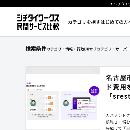
ジチタイワ
カテゴリを探す
はじめての方
【サーバー・ネットワーク運用
検索条件
カテゴリ：
情報・行政DX
サブカテゴリ：
サーバ
名古屋
ド費用
「sres
ガバメントク
煩雑さに悩
先駆けて「単