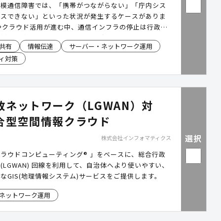
規模通信障害では、「携帯がつながらない」「庁内シス
セスできない」といった状況が発生するケースがありま
やクラウド活用が進む中、通信インフラの停止は行政サ
害対応業務へ影響を及ぼす可能性があります。「スカイ
共有
情報伝達
サーバー・ネットワーク運用
®」は、3大キャリア回線を活用し、通信障害時に自動で
ィ対策
り替える通信冗長化サービスです。平時の業務利用から
クアップまで、"いつもの備え"として活用できます。
、過去の災害・通信障害事例をもとに、自治体に求めら
P対策や通信冗長化の考え方をご確認いただけます。
政ネットワーク（LGWAN）対
合型空間情報クラウド
選択
株式会社インフォマティクス
ラウドコンピューティング® 」をベースに、総合行政
(LGWAN) 回線を利用して、自治体へより使いやすい、
なGIS(地理情報システム)サービスをご提供します。
ネットワーク運用