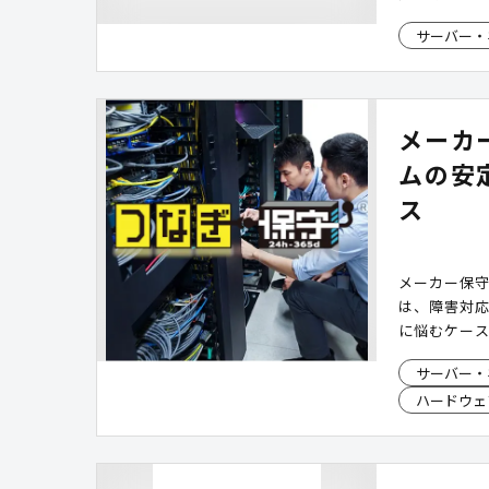
ト)」を導入
サーバー・
求・検収業
します。
メーカ
ムの安
ス
メーカー保
は、障害対
に悩むケー
利用可能な
サーバー・
ん。「つな
ハードウェ
強力にサポー
体制と全国
用環境の維持
後押ししま