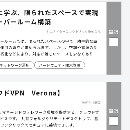
に学ぶ、限られたスペースで実現
ーバールーム構築
選択
シュナイダーエレクトリック株式会社
バールームでは、限られたスペースの中で、効率的な設
定運用の両立が求められます。しかし、空調や電源の制
老朽化などにより、対応が難しいケースも少なくありま
ナイダーエレクトリック社のサーバールームソリューシ
ネットワーク運用
ハードウェア・端末管理
ック配置・空調・電源冗長化・環境監視・免震対策まで
設計し、安定したインフラ基盤の構築を実現します。本
沖縄県石垣市の導入事例をもとに、限られた庁内スペー
的なサーバールームを構築するためのポイントをご紹介
ドVPN Verona】
株式会社網屋
選択
はフルマネージドのテレワーク環境を提供する、クラウド管
ービスです。 共有フォルダやリモートデスクトップ、基
へワンクリックでセキュアに接続できます。