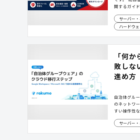
関するガイド
運用を低コス
サーバー・
ァイルの無
ハードウェ
オンプレミ
らではの柔
環境を実現
「何か
敗しな
進め方
自治体グルー
のネットワ
すい操作性
体像を把握で
サーバー・
に定着しにく
Workspac
の進め方や実