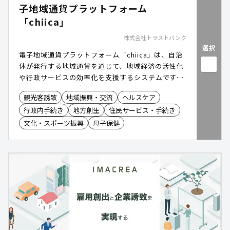
子地域通貨プラットフォーム
「chiica」
株式会社トラストバンク
選択
電子地域通貨プラットフォーム「chiica」は、自治
体が発行する地域通貨を通じて、地域経済の活性化
や行政サービスの効率化を支援するシステムです。
住民、加盟店、自治体の三者にメリットを提供し、
観光客誘致
地域振興・交流
ヘルスケア
地域の課題解決と持続可能な発展を目指します。
行政内手続き
地方創生
住民サービス・手続き
文化・スポーツ振興
母子保健