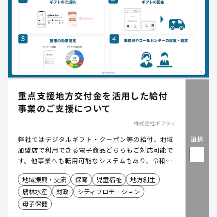
重点支援地方交付金を活用した給付
事業のご支援について
株式会社ギフティ
選択
弊社ではデジタルギフト・クーポン等の給付、地域
加盟店で利用できる電子商品どちらもご対応可能で
す。他事業へも転用可能なシステムもあり、令和7
年度は全国19事業に採択いただいています。
地域振興・交流
保育
児童福祉
地方創生
農林水産
財政
シティプロモーション
母子保健