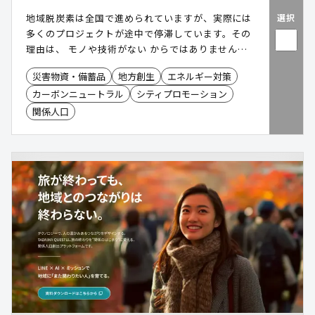
選択
地域脱炭素は全国で進められていますが、実際には
多くのプロジェクトが途中で停滞しています。その
理由は、 モノや技術がない からではありません。
再エネ設備や蓄電池、VPPなどのモノや技術は既に
災害物資・備蓄品
地方創生
エネルギー対策
存在しています。 一方で、脱炭素を推進する主役で
カーボンニュートラル
シティプロモーション
ある「地域」に事業を設計する人材が不足してい
る、何から着手すればよいかわからない、関係者調
関係人口
整が難しい、事業性の評価が難しいといった課題が
あります。地域脱炭素の最大の障壁は、技術そのも
のではなく「 プロジェクトを前へ進める実行力の不
足 」だと私たちは考えています。 我々はそういっ
た変革に挑戦する方々の「真のソリューションパー
トナー」でいたいと考えてます。