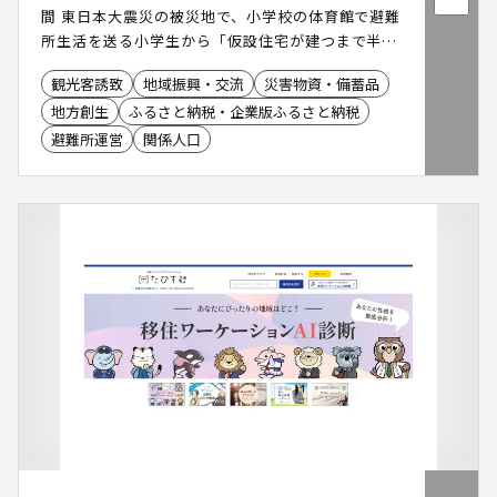
間 東日本大震災の被災地で、小学校の体育館で避難
所生活を送る小学生から「仮設住宅が建つまで半
年〜1年もかかる。こんなに寒い集団生活を長く続
観光客誘致
地域振興・交流
災害物資・備蓄品
けるなんて考えられない。もっと早く建てられない
地方創生
ふるさと納税・企業版ふるさと納税
のかな」という一言を契機に研究が開始された革新
的な空間ソリューションです。名古屋工業大学・大
避難所運営
関係人口
学院教授/高度防災工学センター教授/全国建築審査
会協議会会長である北川啓介氏により創案されまし
た。 コストとスペースを無駄にしない「フェーズフ
リー運用モデル」 従来の防災備蓄品や仮設施設は
「使われない平時の維持保管料や場所代」が大きな
自治体負担でした。本サービスは、平時に民間事業
者(指定管理者など)がグランピング、公園施設、観
光休憩所、イベントブース、防災備蓄倉庫として有
効活用し、災害時には「災害連携協定」等を通じて
自治体様へ即時明け渡し、避難所・現地対策本部・
救護所・福祉避難施設へ切り替える無駄のない運用
体制を実現します。 国内外1,000棟以上の豊富な導
入実績 国内一般販売として約200棟、国内・海外の
災害支援としては1,000棟以上の供給実績があり、