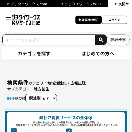
ジチタイワークス.com
ジチタイワークスWEB
民間サ
会員登録(無料)
ログイン
詳細検索
カテゴリを探す
はじめての方へ
【地方創生】に関する検索結果
検索条件
カテゴリ：
地域活性化・広報広聴
サブカテゴリ：
地方創生
56
件
並び順