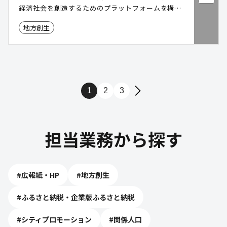
経済社会を創造するためのプラットフォームを構築
し、必要とされる「中小企業版SDGs」を開発・展
地方創生
開することで地域の活性化を目指します。
1
2
3
担当業務から探す
#
広報紙・HP
#
地方創生
#
ふるさと納税・企業版ふるさと納税
#
シティプロモーション
#
関係人口