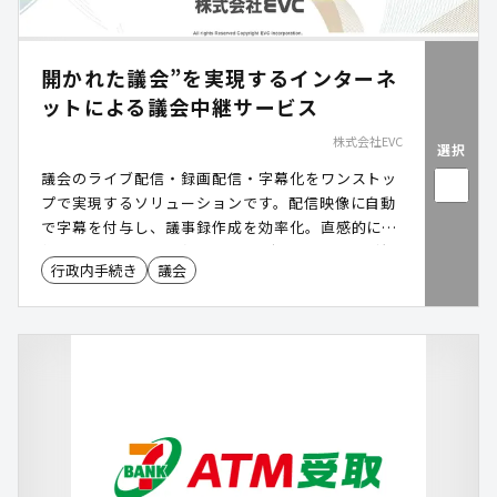
開かれた議会”を実現するインターネ
ットによる議会中継サービス
株式会社EVC
選択
議会のライブ配信・録画配信・字幕化をワンストッ
プで実現するソリューションです。配信映像に自動
で字幕を付与し、議事録作成を効率化。直感的に操
作できるUI/UXで事務局の負担を軽減します。自治
行政内手続き
議会
体規模を問わず導入でき、住民にわかりやすい情報
公開を可能にし、信頼される開かれた議会運営を支
援します。