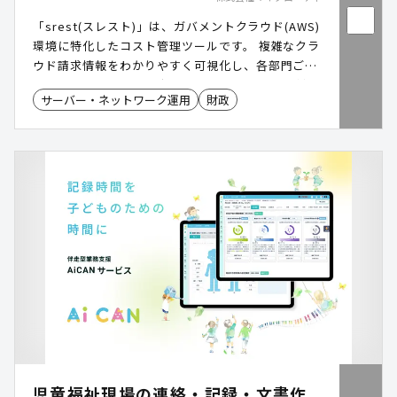
「srest(スレスト)」は、ガバメントクラウド(AWS)
環境に特化したコスト管理ツールです。 複雑なクラ
ウド請求情報をわかりやすく可視化し、各部門ごと
のコスト把握や予算策定を支援します。 日本語対応
サーバー・ネットワーク運用
財政
のシンプルなダッシュボードにより、クラウド運用
部門以外でも使いやすいのが特徴です。
児童福祉現場の連絡・記録・文書作