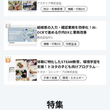
リ化し、月50時間の庁内作業を削減
アステリア株式会社
防災・危機管理
情報・行政DX
産業振興・農林水産
紙帳票の入力・確認業務を効率化！AI-
OCRで進める庁内DXと業務改善
株式会社PFU
情報・行政DX
住民生活
体験に特化したSTEAM教育、環境学習を
支援！トヨタの子ども向けプログラムで
社会や将来について楽しく学べる体験機
トヨタ・コニック・プロ株式会社
会を創出
子育て支援
環境・エネルギー
教育文化・スポーツ
特集