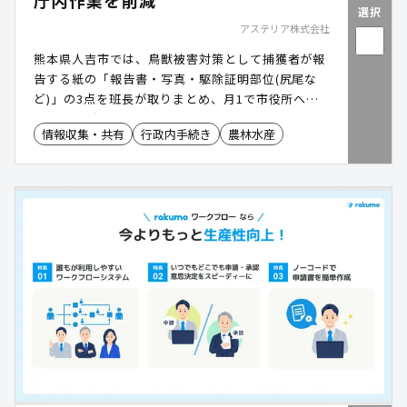
庁内作業を削減
選択
アステリア株式会社
熊本県人吉市では、鳥獣被害対策として捕獲者が報
告する紙の「報告書・写真・駆除証明部位(尻尾な
ど)」の3点を班長が取りまとめ、月1で市役所へ提
出。職員が年間3,000件を超える報告書を確認・デ
情報収集・共有
行政内手続き
農林水産
ータ化・集計する作業は、庁内に多大な負担が生じ
ていました。そこでPlatio(プラティオ)を活用し、
「捕獲報告アプリ」を作成。現場で入力した写真・
捕獲種別・位置情報を自動で集約し、確認や集計作
業を大幅に削減しました。さらに、「捕獲報告アプ
リ」は電波の届かない山林でも利用でき、捕獲者の
報告の負担軽減に加え、職員の業務効率化とデータ
活用による被害傾向の分析や今後の対策立案に生か
せる基盤づくりも実現しました。