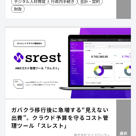
デジタル人材育成
行政内手続き
会計・契約
用意。業務効率化・人材育成・コスト削減を同時に
財政
実現します。
ガバクラ移行後に急増する“見えない
出費”。クラウド予算を守るコスト管
理ツール「スレスト」
選択
株式会社マイクロニティ