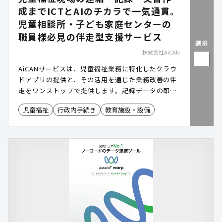
成までICTとAIのチカラで一気通貫。
児童相談所・子ども家庭センターの
職員様必見の伴走型支援サービス
選択
株式会社AiCAN
AiCANサービスは、児童福祉業務に特化したクラウ
ドアプリの提供と、その活用を通じた業務改善の伴
走をワンストップで提供します。記録データの即時
入力、AIによるリスク評価や文章要約支援、そして
児童福祉
行政内手続き
教育施設・設備
専門スタッフによる伴走支援など、“現場ファース
ト”の業務効率化を実現します。