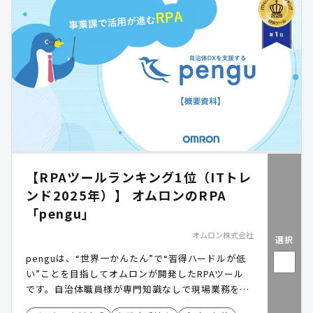
認・修正作業を効率化する機能や、既存システムと
連携しやすいデータ出力機能により、職員負担の軽
減と庁内DXの推進を後押しします。
【RPAツールランキング1位（ITトレ
ンド2025年）】 オムロンのRPA
「pengu」
オムロン株式会社
選択
penguは、“世界一かんたん”で“習得ハードルが低
い”ことを目指してオムロンが開発したRPAツール
です。自治体職員様が専門知識なしで現場業務を自
動化できるよう、マンツーマンの育成プログラムも