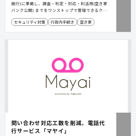
施行)に準拠し、調査・判定・対応・利活用(空き家
バンク公開) までをワンストップで管理できるクラ
ウド空家管理・空き家バンクシステムです。現地写
セキュリティ対策
行政内手続き
空き家
真・危険度判定・交渉記録を一元化し、地図上で所
在地・老朽度を可視化。Excel管理から脱却し、行
政手続きを効率化します。
問い合わせ対応工数を削減。電話代
行サービス「マヤイ」