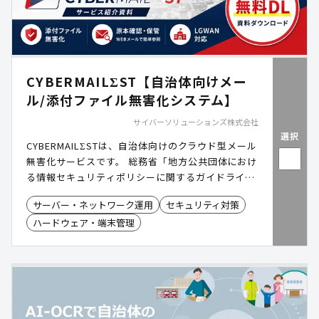
CYBERMAILΣST【自治体向けメー
ル/添付ファイル無害化システム】
サイバーソリューションズ株式会社
選択
CYBERMAILΣSTは、自治体向けのクラウド型メール
無害化サービスです。 総務省「地方公共団体におけ
る情報セキュリティポリシーに関するガイドライ
ン」に準拠し、LGWAN環境における安全なメール
サーバー・ネットワーク運用
セキュリティ対策
運用を低コストかつスピーディに実現します。 メー
ハードウェア・端末管理
ル本文・添付ファイルの無害化から原本保管・閲覧
までをワンストップで提供し、オンプレミスに比べ
て導入・運用の負担を大幅に軽減。クラウドならで
はの柔軟性で、これからの自治体に最適なメールセ
キュリティ環境を実現します