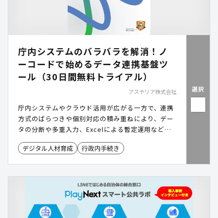
庁内システムのバラバラを解消！ノ
ーコードで始めるデータ連携基盤ツ
ール（30日間無料トライアル）
選択
アステリア株式会社
庁内システムやクラウド活用が広がる一方で、連携
方式のばらつきや個別対応の積み重ねにより、デー
タの分断や多重入力、Excelによる暫定運用など、
情報システム担当の基盤整備の負担は増大していま
デジタル人材育成
行政内手続き
す。ASTERIA Warp(アステリア ワープ)は、プログ
ラミング不要で基幹系からクラウドまでを統一的に
連携でき、属人化やベンダー依存を抑えたデータ基
盤を整備できます。庁内の横串連携を強化し、安定
運用と業務効率化を両立します。