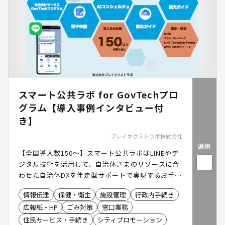
スマート公共ラボ for GovTechプロ
グラム【導入事例インタビュー付
き】
プレイネクストラボ株式会社
選択
【全国導入数150〜】スマート公共ラボはLINEやデ
ジタル技術を活用して、自治体さまのリソースに合
わせた自治体DXを伴走型サポートで実現するお手伝
いをしています。
情報伝達
保健・衛生
施設管理
行政内手続き
広報紙・HP
ごみ対策
窓口業務
住民サービス・手続き
シティプロモーション