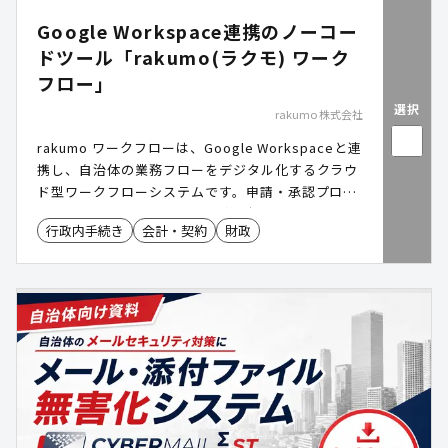
Google Workspace連携のノーコー
ドツール「rakumo(ラクモ) ワーク
フロー」
選択
rakumo 株式会社
rakumo ワークフローは、Google Workspaceと連
携し、自治体の業務フローをデジタル化するクラウ
ド型ワークフローシステムです。申請・承認プロセ
スを効率化し、紙ベースの業務を削減。ノーコード
行政内手続き
会計・契約
財政
で申請書作成が可能で、スマホ・タブレット対応に
より、場所を問わずスムーズな業務運営を実現しま
す。