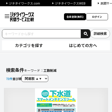
ジチタイワークス.com
ジチタイワークスWEB
民間サ
会員登録(無料)
ログイン
詳細検索
カテゴリを探す
はじめての方へ
サービスを探す｜ジチタイワー
検索条件
キーワード：
工数削減
73
件
並び順