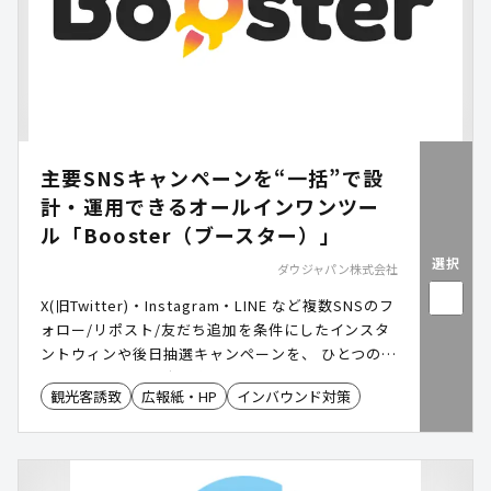
主要SNSキャンペーンを“一括”で設
計・運用できるオールインワンツー
ル「Booster（ブースター）」
選択
ダウジャパン株式会社
X(旧Twitter)・Instagram・LINE など複数SNSのフ
ォロー/リポスト/友だち追加を条件にしたインスタ
ントウィンや後日抽選キャンペーンを、 ひとつのダ
ッシュボードで設定・実行・分析 できるSNSキャン
観光客誘致
広報紙・HP
インバウンド対策
ペーン運営ツール。自治体・行政機関での利用実績
もあり、観光イベントや地域プロモーションに最適
です。