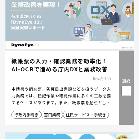
紙帳票の入力・確認業務を効率化！
AI-OCRで進める庁内DXと業務改善
株式会社PFU
選択
申請書や調査票、各種届出書類などを扱うデータ入
力業務では、転記作業や確認作業に多くの工数を要
するケースがあります。また、紙帳票を起点とした
業務フローが残ることで、業務の標準化やデータ活
行政内手続き
窓口業務
住民サービス・手続き
用の推進が難しくなる場合もあります。「DynaEye
11 Entry AI-OCR」は、手書き文字や活字など帳票
に記載された情報を高精度にデータ化し、入力業務
の効率化を支援するAI-OCRソフトウェアです。確