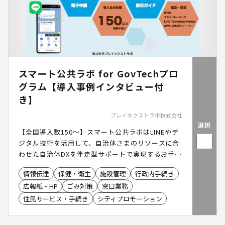
スマート公共ラボ for GovTechプロ
グラム【導入事例インタビュー付
き】
プレイネクストラボ株式会社
選択
【全国導入数150〜】スマート公共ラボはLINEやデ
ジタル技術を活用して、自治体さまのリソースに合
わせた自治体DXを伴走型サポートで実現するお手伝
いをしています。
情報伝達
保健・衛生
施設管理
行政内手続き
広報紙・HP
ごみ対策
窓口業務
住民サービス・手続き
シティプロモーション