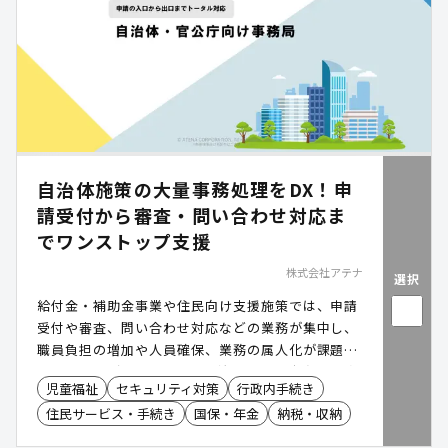
ネジメント 』を軸に、計画策定から現場運用、事業
評価までを一気通貫で支援する統合型のサービス で
す。 ハレクルWith (工程分析・ICF分析を核とした
介護予防ケアマネジメント支援システム)、 伴走支
援 、 データ分析支援 専門職個別支援 の4つを、市
町村・地域包括支援センターとともに一体的に組み
合わせます。ICT・DXを単独のツールとしてではな
く、自立支援に資する介護予防のしくみを動かす要
自治体施策の大量事務処理をDX！申
素として組み合わせる――これがハレクルの設計思想で
請受付から審査・問い合わせ対応ま
す。 *令和6年度実証事業の自社調査では、ハレクル
Withを活用された方 の97%が「ケアマネジメント
でワンストップ支援
の質の向上を実感」と 回答。実証にご参加いただい
株式会社アテナ
選択
た自治体・現場のみなさまとともに積み上げてきた
結果となります。
給付金・補助金事業や住民向け支援施策では、申請
受付や審査、問い合わせ対応などの業務が集中し、
職員負担の増加や人員確保、業務の属人化が課題と
なるケースがあります。「自治体・官公庁向け事務
児童福祉
セキュリティ対策
行政内手続き
局」は、申請書の作成・発送から受付、AI-OCRに
住民サービス・手続き
国保・年金
納税・収納
よるデータ化、審査、不備対応、コールセンター運
営までをワンストップで支援。業務の標準化や進捗