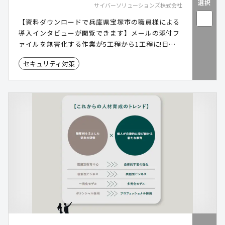
選択
サイバーソリューションズ株式会社
【資料ダウンロードで兵庫県宝塚市の職員様による
導入インタビューが閲覧できます】メールの添付フ
ァイルを無害化する作業が5工程から1工程に!日本
企業向けの国産クラウドメールサービス。「安心・
セキュリティ対策
安全・止まらない」法人向けメールを 豊富なオプシ
ョンと低価格で提供します。