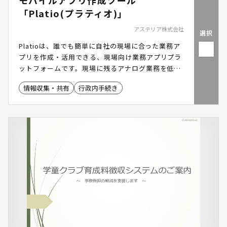
モバイルアプリ作成ツール
「Platio(プラティオ)」
アステリア株式会社
選択
Platioは、誰でも簡単に自社の現場に合った業務ア
プリを作成・活用できる、現場向け業務アプリプラ
ットフォームです。現場に残るアナログ業務を低コ
ストかつスピーディにアプリ化し、現場のDXを推進
情報収集・共有
行政内手続き
します。