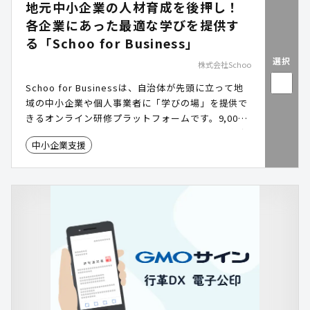
地元中小企業の人材育成を後押し！
各企業にあった最適な学びを提供す
る「Schoo for Business」
選択
株式会社Schoo
Schoo for Businessは、自治体が先頭に立って地
域の中小企業や個人事業者に「学びの場」を提供で
きるオンライン研修プラットフォームです。9,000
本以上の授業を通じて、経営・デジタル・人材育成
中小企業支援
など幅広いテーマを学習可能。各企業の実情や社員
のスキルレベルに合わせて最適な学びを届けること
で、地域全体のリスキリングを後押しします。 #リ
スキリング #eラーニング #DX