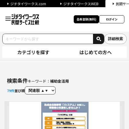
ジチタイワークス.com
ジチタイワークスWEB
民間サ
会員登録(無料)
ログイン
詳細検索
カテゴリを探す
はじめての方へ
サービスを探す｜ジチタイワー
検索条件
キーワード：
補助金活用
79
件
並び順