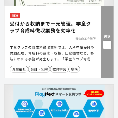
NEW
受付から収納まで一元管理。学童ク
ラブ育成料徴収業務を効率化
選択
青梅商工会議所
学童クラブの育成料徴収業務では、入所申請受付や
異動処理、育成料の請求・収納、口座振替など、多
岐にわたる事務が発生します。「学童クラブ育成料
徴収システム」は、20年以上にわたり自治体の要望
児童福祉
会計・契約
教育学習
庶務
を反映しながら機能を改善し、自治体ごとの運用に
合わせたカスタマイズにも対応が可能。受付から収
納までの業務を一元管理し、学童保育事務の効率化
を支援します。