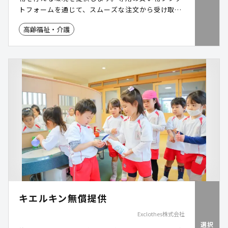
トフォームを通じて、スムーズな注文から受け取り
までをサポートし、高齢者の生活をより便利で快適
高齢福祉・介護
にします。
キエルキン無償提供
Exclothes株式会社
選択