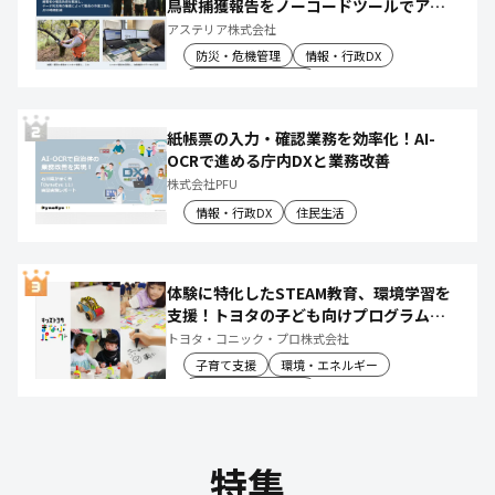
鳥獣捕獲報告をノーコードツールでアプ
リ化し、月50時間の庁内作業を削減
アステリア株式会社
防災・危機管理
情報・行政DX
産業振興・農林水産
紙帳票の入力・確認業務を効率化！AI-
OCRで進める庁内DXと業務改善
株式会社PFU
情報・行政DX
住民生活
体験に特化したSTEAM教育、環境学習を
支援！トヨタの子ども向けプログラムで
社会や将来について楽しく学べる体験機
トヨタ・コニック・プロ株式会社
会を創出
子育て支援
環境・エネルギー
教育文化・スポーツ
特集