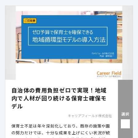
め、水道水への混入を許してしまうと、大規模な汚
染が広がってしまう恐れがあります。その問題を解
決するために有効なのが、膜ろ過による高精度なろ
過が可能な浄水装置の導入です。本資料では、クリ
プトスポリジウム等の概要や対応策などを解説しつ
つ、当社が展開する膜ろ過の可搬式浄水装置「アク
アレスキュー」のユースケースや特長をご紹介しま
す。
自治体の費用負担ゼロで実現！地域
内で人材が回り続ける保育士確保モ
デル
選択
キャリアフィールド株式会社
保育士不足は年々深刻化しており、既存の施策や園
の努力だけでは、十分な成果を上げにくい状況が続