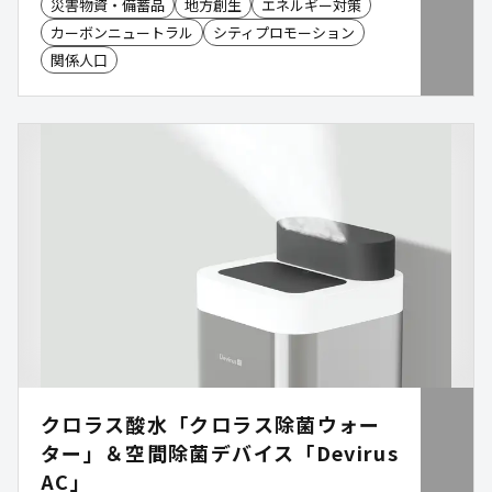
災害物資・備蓄品
地方創生
エネルギー対策
存在しています。 一方で、脱炭素を推進する主役で
カーボンニュートラル
シティプロモーション
ある「地域」に事業を設計する人材が不足してい
る、何から着手すればよいかわからない、関係者調
関係人口
整が難しい、事業性の評価が難しいといった課題が
あります。地域脱炭素の最大の障壁は、技術そのも
のではなく「 プロジェクトを前へ進める実行力の不
足 」だと私たちは考えています。 我々はそういっ
た変革に挑戦する方々の「真のソリューションパー
トナー」でいたいと考えてます。
クロラス酸水「クロラス除菌ウォー
ター」＆空間除菌デバイス「Devirus
AC」