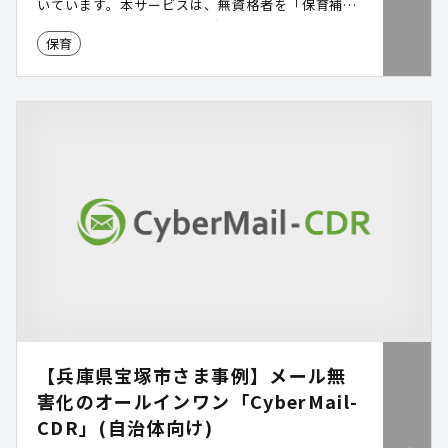
いています。本サービスは、無資格者を「保育補
助」として採用し、働きながら資格取得を支援する
保育
ことで、地域内で人材を育成・定着させる仕組みで
す。資格取得には助成金を活用できるため、園の負
担を抑えつつ、自治体の財政負担も不要。広報のみ
で導入でき、保育士確保を中長期的に安定させま
す。
【兵庫県宝塚市さま事例】メール無
害化のオールインワン「CyberMail-
CDR」(自治体向け)