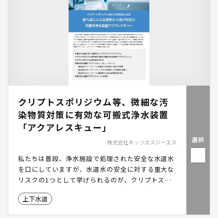
クリプトスポリジウム等、微細な汚
染物質対策に有効な可搬式浄水装置
「アクアレスキュー」
選択
株式会社キッツエスジーエス
私たちは普段、浄水施設で処理された安全な水道水
を口にしていますが、水道水の安全に対する重大な
リスクの1つとして挙げられるのが、クリプトスポ
リジウムやジアルジアといった原虫(寄生虫)です。
上下水道
非常に高い塩素耐性を有しているこれらの寄生虫
は、通常の塩素消毒では死滅・不活化できないた