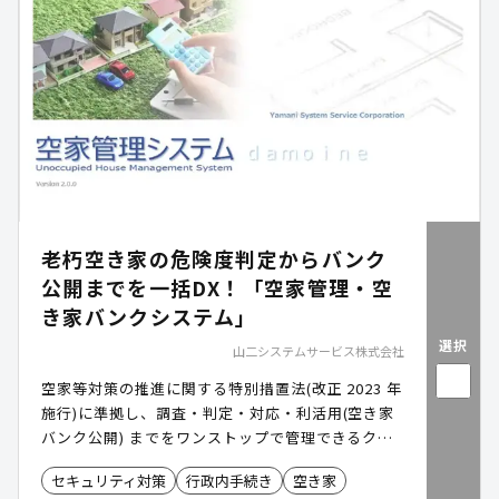
老朽空き家の危険度判定からバンク
公開までを一括DX！「空家管理・空
き家バンクシステム」
選択
山二システムサービス株式会社
空家等対策の推進に関する特別措置法(改正 2023 年
施行)に準拠し、調査・判定・対応・利活用(空き家
バンク公開) までをワンストップで管理できるクラ
ウド空家管理・空き家バンクシステムです。現地写
セキュリティ対策
行政内手続き
空き家
真・危険度判定・交渉記録を一元化し、地図上で所