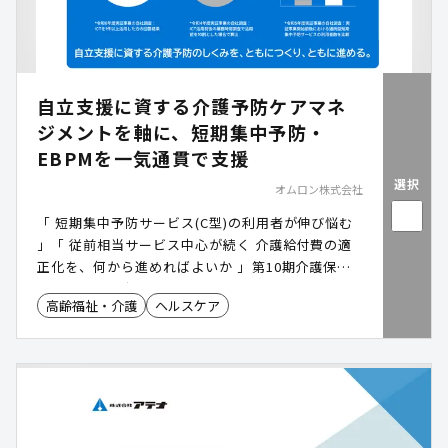
自立支援に資する介護予防ケアマネ
ジメントを軸に、短期集中予防・
EBPMを一気通貫で支援
選択
オムロン株式会社
「 短期集中予防サービス(C型)の利用者が伸び悩む
」「 従前相当サービス中心が続く 介護給付費の適
正化を、何から進めればよいか 」――第10期介護保険
事業計画の策定・運用期 、こうした課題への打ち手
高齢福祉・介護
ヘルスケア
を検討される自治体が増えています。 事業全体の効
果と費用対効果を左右するのは、フレイル・要支援
者など軽度者の生活課題を的確に見極め合意形成で
きる 「入口の介護予防ケアマネジメント」の質*
と、 それを支える 事業設計・人材・データのしく
み ――多くの自治体とともに向き合うなかでそう考え
ています。 ハレクルは、『 入口の介護予防ケアマ