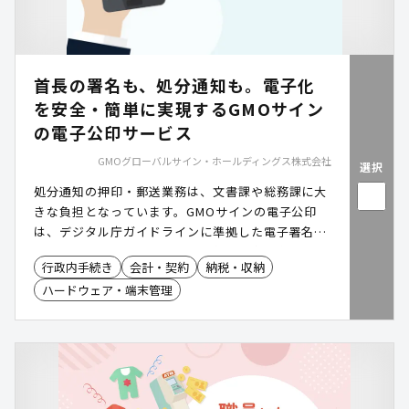
首長の署名も、処分通知も。電子化
を安全・簡単に実現するGMOサイン
の電子公印サービス
GMOグローバルサイン・ホールディングス株式会社
選択
処分通知の押印・郵送業務は、文書課や総務課に大
きな負担となっています。GMOサインの電子公印
は、デジタル庁ガイドラインに準拠した電子署名に
より、首長印を含む公印の電子化を安全に実現しま
行政内手続き
会計・契約
納税・収納
す。LGPKIの課題を解消しつつ、既存システムとの
ハードウェア・端末管理
連携やリモート署名にも対応。文書交付の効率化を
強力に後押しし、庁内事務の確実なデジタル化を支
援します。