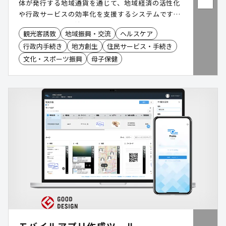
体が発行する地域通貨を通じて、地域経済の活性化
や行政サービスの効率化を支援するシステムです。
住民、加盟店、自治体の三者にメリットを提供し、
観光客誘致
地域振興・交流
ヘルスケア
地域の課題解決と持続可能な発展を目指します。
行政内手続き
地方創生
住民サービス・手続き
文化・スポーツ振興
母子保健