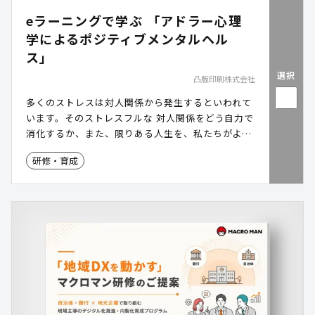
eラーニングで学ぶ 「アドラー心理
学によるポジティブメンタルヘル
ス」
選択
凸版印刷株式会社
多くのストレスは対人関係から発生するといわれて
います。そのストレスフルな 対人関係をどう自力で
消化するか、また、限りある人生を、私たちがより
良く幸福に生きるにはどうしたらいいのか。アドラ
研修・育成
ー心理学をベースにした本eラーニングを通じて、
マインドセットを変える現実的な方法を学んでいた
だけます。