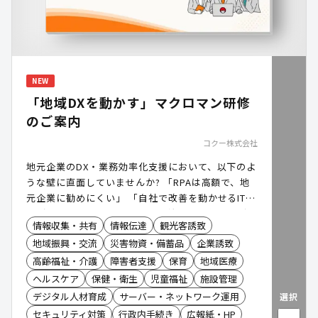
NEW
「地域DXを動かす」マクロマン研修
のご案内
コクー株式会社
地元企業のDX・業務効率化支援において、以下のよ
うな壁に直面していませんか? 「RPAは高額で、地
元企業に勧めにくい」 「自社で改善を動かせるIT人
材が不足している」 本日は、自治体様・銀行様がハ
情報収集・共有
情報伝達
観光客誘致
ブとなり、地元企業のDXを後押しする「マクロマン
地域振興・交流
災害物資・備蓄品
企業誘致
研修」のご案内です。
高齢福祉・介護
障害者支援
保育
地域医療
ヘルスケア
保健・衛生
児童福祉
施設管理
デジタル人材育成
サーバー・ネットワーク運用
選択
セキュリティ対策
行政内手続き
広報紙・HP