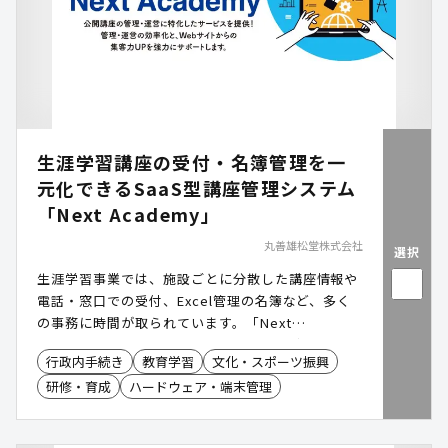
生涯学習講座の受付・名簿管理を一
元化できるSaaS型講座管理システム
「Next Academy」
丸善雄松堂株式会社
選択
生涯学習事業では、施設ごとに分散した講座情報や
電話・窓口での受付、Excel管理の名簿など、多く
の事務に時間が取られています。「Next
Academy(ネクストアカデミー)」は、講座情報の登
行政内手続き
教育学習
文化・スポーツ振興
録から申込受付、出欠管理、決済、帳票作成までを
研修・育成
ハードウェア・端末管理
一つのシステムで完結でき、庁内の情報連携と業務
負担の軽減を実現します。オンライン講座にも対応
し、住民への情報発信も効率化します。