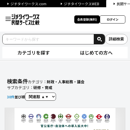
ジチタイワークス.com
ジチタイワークスWEB
民間サ
会員登録(無料)
ログイン
詳細検索
カテゴリを探す
はじめての方へ
【研修・育成】に関する検索結
検索条件
カテゴリ：
財政・人事総務・議会
サブカテゴリ：
研修・育成
30
件
並び順