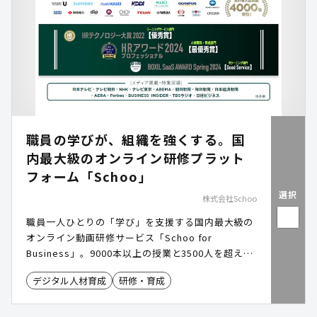
職員の学びが、組織を強くする。国
内最大級のオンライン研修プラット
フォーム「Schoo」
選択
株式会社Schoo
職員一人ひとりの「学び」を支援する国内最大級の
オンライン動画研修サービス「Schoo for
Business」。9000本以上の授業と3500人を超える
登壇者による実践的な知識を提供。階層別研修から
デジタル人材育成
研修・育成
自発的な学習の習慣化まで、組織の成長を支える仕
組みを構築できます。 #リスキリング #eラーニング
#DX