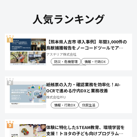
人気ランキング
【熊本県人吉市 導入事例】年間3,000件の
鳥獣捕獲報告をノーコードツールでアプ
リ化し、月50時間の庁内作業を削減
アステリア株式会社
防災・危機管理
情報・行政DX
産業振興・農林水産
紙帳票の入力・確認業務を効率化！AI-
OCRで進める庁内DXと業務改善
株式会社PFU
情報・行政DX
住民生活
体験に特化したSTEAM教育、環境学習を
支援！トヨタの子ども向けプログラムで