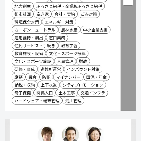
地方創生
ふるさと納税・企業版ふるさと納税
都市計画
空き家
会計・契約
ごみ対策
環境保全対策
エネルギー対策
カーボンニュートラル
農林水産
中小企業支援
雇用維持・創出
窓口業務
住民サービス・手続き
教育学習
教育施設・設備
文化・スポーツ振興
文化・スポーツ施設
人事管理
財政
研修・育成
避難所運営
インバウンド対策
庶務
議会
防犯
マイナンバー
国保・年金
納税・収納
上下水道
シティプロモーション
母子保健
関係人口
土木工事
交通インフラ
ハードウェア・端末管理
河川管理