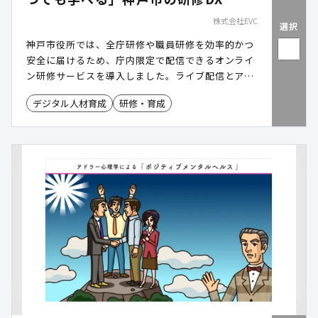
株式会社EVC
選択
神戸市役所では、全庁研修や職員研修を効率的かつ
安全に届けるため、庁内限定で配信できるオンライ
ン研修サービスを導入しました。ライブ配信とアー
カイブ配信を組み合わせることで「誰でも・いつで
デジタル人材育成
研修・育成
も・どこでも」学べる環境を整備。さらに動画を資
産化し、研修コンテンツとして継続活用できる仕組
みを構築することで、人材育成の効率化と研修効果
の最大化を実現しています。