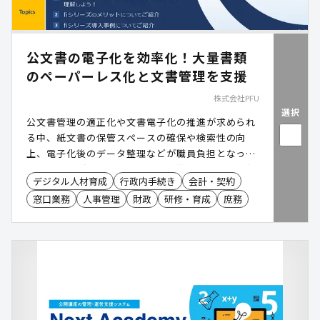
公文書の電子化を効率化！大量書類
のペーパーレス化と文書管理を支援
株式会社PFU
選択
公文書管理の適正化や文書電子化の推進が求められ
る中、紙文書の保管スペースの確保や検索性の向
上、電子化後のデータ整理などが職員負担となって
いるケースがあります。特に、契約書や申請書、各
デジタル人材育成
行政内手続き
会計・契約
種帳票などを大量に取り扱う業務では、スキャン作
窓口業務
人事管理
財政
研修・育成
庶務
業やファイル管理に多くの工数を要する傾向があり
ます。業務用イメージスキャナー「RICOH fi
Series」は、高速かつ安定した文書電子化とファイ
ル整理の自動化により、文書管理業務の効率化とペ
ーパーレス化・自治体DXの推進を支援します。