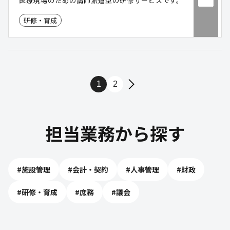
医療現場のための講師派遣型の研修サービスです。
研修・育成
1
2
担当業務から探す
#
施設管理
#
会計・契約
#
人事管理
#
財政
#
研修・育成
#
庶務
#
議会